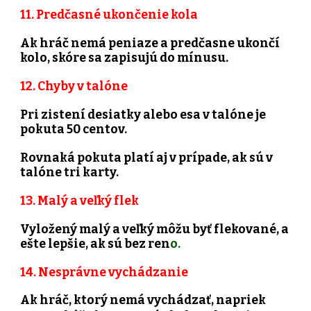
11. Predčasné ukončenie kola
Ak hráč nemá peniaze a predčasne ukončí
kolo, skóre sa zapisujú do mínusu.
12. Chyby v talóne
Pri zistení desiatky alebo esa v talóne je
pokuta 50 centov.
Rovnaká pokuta platí aj v prípade, ak sú v
talóne tri karty.
13. Malý a veľký flek
Vyložený malý a veľký môžu byť flekované, a
ešte lepšie, ak sú bez ren
o.
14. Nesprávne vychádzanie
Ak hráč, ktorý nemá vychádzať, napriek