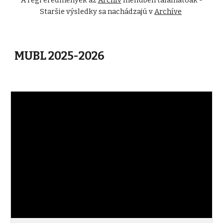
A régi eredmények az
Archív
menüben találhatóak -
Staršie výsledky sa nachádzajú v
Archíve
MUBL 2025-2026