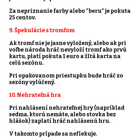
Za nepriznanie farby alebo "beru" je pokuta
25 centov.
9. Špekulácie s tromfom
Ak tromf nie je jasne vyložený, alebo ak pri
voľbe národa hráč nevyloží tromf ako prvú
kartu, platí pokuta 1 euro a žltá karta na
celú sezónu.
Pri opakovanom priestupku bude hráč zo
sezóny vylúčený.
10. Nehrateľná hra
Pri nahlásení nehrateľnej hry (napríklad
sedma, ktorú nemáte, alebo stovka bez
hlášok) zaplatí hráč nahlásenú hru.
V takomto prípade sa neflekuje.