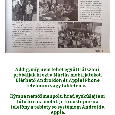
Addig, míg nem lehet együtt játszani,
próbálják ki ezt a Máriás mobil játékot.
Elérhető Androidon és Apple iPhone
telefonon vagy tableten is.
Kým sa nemôžme spolu hrať, vyskúšajte si
túto hru na mobil. Je to dostupné na
telefóny a tablety so systémom Android a
Apple.