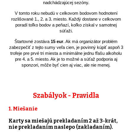
nadchádzajúcej sezóny.
V tomto roku nebudú v celkovom bodovom hodnotení
rozlišované 1., 2. a 3. miesto. Každý dostane v celkovom
poradí toľko bodov a peňazí, koľko získal v samotnej
súťaži.
Štartovné zostáva
15 eur
. Ak má organizátor problém
zabezpečiť z tejto sumy veľa cien, je povinný kúpiť aspoň 3
trofeje pre prvé tri miesta a minimálne jednu fľašu alkoholu
pre 4. a 5. miesto. Ak je to možné a súťaž podporia aj
sponzori, môže byť cien aj viac, ale nie menej.
Szabályok - Pravidla
1. Miešanie
Karty sa miešajú prekladaním 2 až 3-krát,
nie prekladaním naslepo (zakladaním).