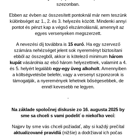
szezonban.
Ebben az évben az összesített pontoknál már nem teszünk
különbséget az 1., 2. és 3. helyezés között. Mindenki annyi
pontot és pénzt kap a végső elszámolásnál, amennyit az
egyes versenyeken megszerzett.
A nevezési díj továbbra is
15 euró
. Ha egy szervező
számára nehézséget jelent sok nyereményt biztosítani
ebből az összegből, akkor is kötelező minimum
három
kupát
vásárolnia az első három helyezettnek, valamint a 4.
és 5. helyért legalább
egy-egy üveg alkoholt
. Amennyiben
a költségvetésbe belefér, vagy a versenyt szponzorok is
támogatják, a nyeremények lehetnek bőségesebbek, de
ennél kevesebb ne legyen.
-
Na základe spoločnej diskusie zo 16. augusta 2025 by
sme sa chceli s vami podeliť o niekoľko vecí:
Najprv by sme vás chceli požiadať, aby si každý prečítal
aktualizované pravidlá
(nižšie) a dodržiaval ich počas