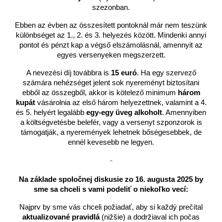
szezonban.
Ebben az évben az összesített pontoknál már nem teszünk
különbséget az 1., 2. és 3. helyezés között. Mindenki annyi
pontot és pénzt kap a végső elszámolásnál, amennyit az
egyes versenyeken megszerzett.
A nevezési díj továbbra is
15 euró
. Ha egy szervező
számára nehézséget jelent sok nyereményt biztosítani
ebből az összegből, akkor is kötelező minimum
három
kupát
vásárolnia az első három helyezettnek, valamint a 4.
és 5. helyért legalább
egy-egy üveg alkoholt
. Amennyiben
a költségvetésbe belefér, vagy a versenyt szponzorok is
támogatják, a nyeremények lehetnek bőségesebbek, de
ennél kevesebb ne legyen.
-
Na základe spoločnej diskusie zo 16. augusta 2025 by
sme sa chceli s vami podeliť o niekoľko vecí:
Najprv by sme vás chceli požiadať, aby si každý prečítal
aktualizované pravidlá
(nižšie) a dodržiaval ich počas