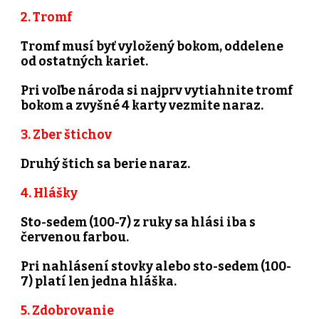
2. Tromf
Tromf musí byť vyložený bokom, oddelene
od ostatných kariet.
Pri voľbe národa si najprv vytiahnite tromf
bokom a zvyšné 4 karty vezmite naraz.
3. Zber štichov
Druhý štich sa berie naraz.
4. Hlášky
Sto-sedem (100-7) z ruky sa hlási iba s
červenou farbou.
Pri nahlásení stovky alebo sto-sedem (100-
7) platí len jedna hláška.
5. Zdobrovanie