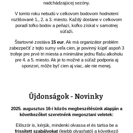
nadchádzajúcej sezóny.
V tomto roku nebudú v celkovom bodovom hodnotení
rozlišované 1., 2. a 3. miesto. Každý dostane v celkovom
poradí toľko bodov a peňazí, koľko získal v samotnej
súťaži.
Štartovné zostáva
15 eur
. Ak má organizátor problém
zabezpečiť z tejto sumy veľa cien, je povinný kúpiť aspoň 3
trofeje pre prvé tri miesta a minimálne jednu fľašu alkoholu
pre 4. a 5. miesto. Ak je to možné a súťaž podporia aj
sponzori, môže byť cien aj viac, ale nie menej.
Újdonságok - Novinky
2025. augusztus 16-i közös megbeszélésünk alapján a
következőket szeretnénk megosztani veletek:
Először is, kérjük, mindenki olvassa el és tartsa be a
frissített szabályokat
(lejebb olvasható) a következő