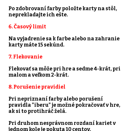
Po zdobrovaní farby položte karty na stôl,
neprekladajte ich ešte.
6. Časový limit
Na vyjadrenie sa k farbe alebo na zahranie
karty máte 15 sekúnd.
7. Flekovanie
Flekovať sa môže pri hre a sedme 4-krát, pri
malom a veľkom 2-krát.
8. Porušenie pravidiel
Pri nepriznaní farby alebo porušení
pravidla "iberu" je možné pokračovať v hre,
ak si to protihráč želá.
Pri druhom nesprávnom rozdaní kariet v
jednom kole je pokuta 10 centov.