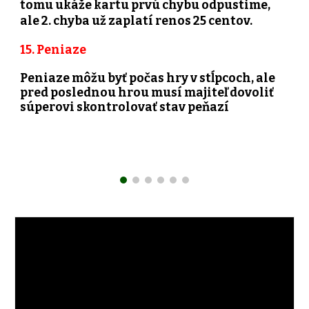
tomu ukáže kartu prvú chybu odpustime,
ale 2. chyba už zaplatí renos 25 centov.
15. Peniaze
Peniaze môžu byť počas hry v stĺpcoch, ale
pred poslednou hrou musí majiteľ dovoliť
súperovi skontrolovať stav peňazí